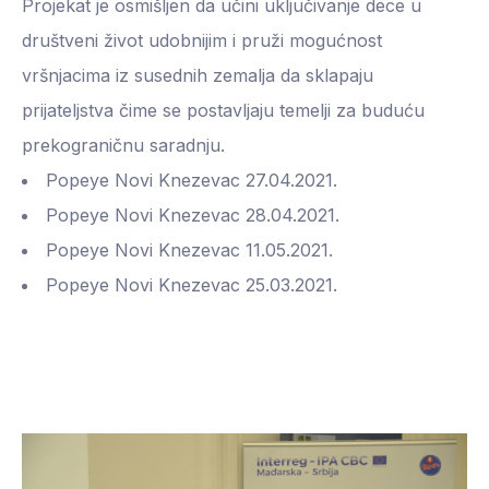
Projekat je osmišljen da učini uključivanje dece u
društveni život udobnijim i pruži mogućnost
vršnjacima iz susednih zemalja da sklapaju
prijateljstva čime se postavljaju temelji za buduću
prekograničnu saradnju.
Popeye Novi Knezevac 27.04.2021.
Popeye Novi Knezevac 28.04.2021.
Popeye Novi Knezevac 11.05.2021.
Popeye Novi Knezevac 25.03.2021.