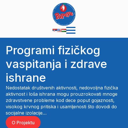
Programi fizičkog
vaspitanja i zdrave
ishrane
Nedostatak društvenih aktivnosti, nedovoljna fizička
aktivnost i loša ishrana mogu prouzrokovati mnoge
zdravstvene probleme kod dece poput gojaznosti,
visokog krvnog pritiska i usamljenosti što dovodi do
socijalne izolacije…
O Projektu