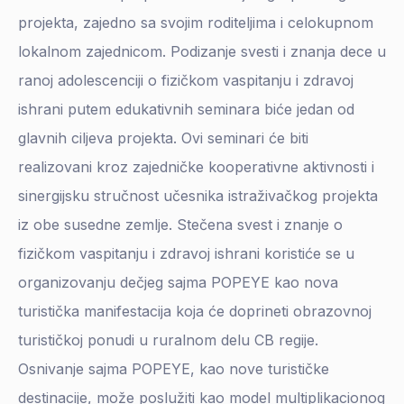
projekta, zajedno sa svojim roditeljima i celokupnom
lokalnom zajednicom. Podizanje svesti i znanja dece u
ranoj adolescenciji o fizičkom vaspitanju i zdravoj
ishrani putem edukativnih seminara biće jedan od
glavnih ciljeva projekta. Ovi seminari će biti
realizovani kroz zajedničke kooperativne aktivnosti i
sinergijsku stručnost učesnika istraživačkog projekta
iz obe susedne zemlje. Stečena svest i znanje o
fizičkom vaspitanju i zdravoj ishrani koristiće se u
organizovanju dečjeg sajma POPEYE kao nova
turistička manifestacija koja će doprineti obrazovnoj
turističkoj ponudi u ruralnom delu CB regije.
Osnivanje sajma POPEYE, kao nove turističke
destinacije, može poslužiti kao model multiplikacionog