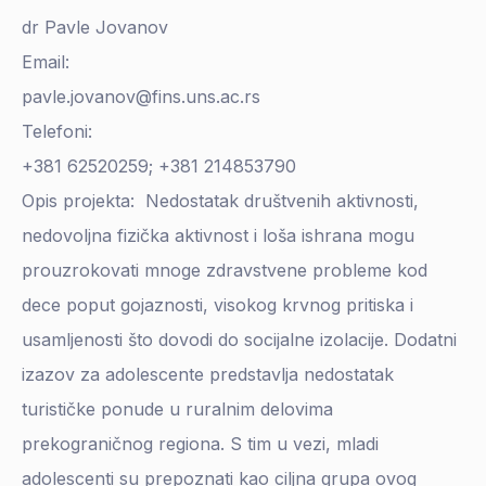
dr Pavle Jovanov
Email:
pavle.jovanov@fins.uns.ac.rs
Telefoni:
+381 62520259; +381 214853790
Opis projekta: Nedostatak društvenih aktivnosti,
nedovoljna fizička aktivnost i loša ishrana mogu
prouzrokovati mnoge zdravstvene probleme kod
dece poput gojaznosti, visokog krvnog pritiska i
usamljenosti što dovodi do socijalne izolacije. Dodatni
izazov za adolescente predstavlja nedostatak
turističke ponude u ruralnim delovima
prekograničnog regiona. S tim u vezi, mladi
adolescenti su prepoznati kao ciljna grupa ovog