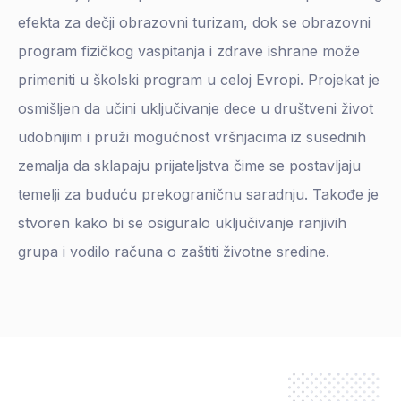
efekta za dečji obrazovni turizam, dok se obrazovni
program fizičkog vaspitanja i zdrave ishrane može
primeniti u školski program u celoj Evropi. Projekat je
osmišljen da učini uključivanje dece u društveni život
udobnijim i pruži mogućnost vršnjacima iz susednih
zemalja da sklapaju prijateljstva čime se postavljaju
temelji za buduću prekograničnu saradnju. Takođe je
stvoren kako bi se osiguralo uključivanje ranjivih
grupa i vodilo računa o zaštiti životne sredine.